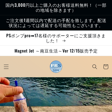
コンテ
国内3,000円以上ご購入のお客様送料無料！（一部
ンツに
の地域を除きます）
進む
ご注文後1週間以内で配送の手配を致します。配送
状況によっては遅延する可能性もございます。
PSポンプpro➡17名様のサポーターにご支援頂きま
した！
Magnet Jet ～南豆生活～Ver 12/15販売予定
カ
ー
ト