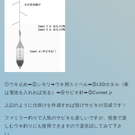
①ウキ止め➡②シモリ➡ウキ用スイベル➡③LEDホタル（夜
は電池を入れれば光る）➡④サビキ針➡⑤Comet jr
上記のように仕掛けを作成すれば投げサビキの完成です！
ファミリー釣りで人気のサビキも楽しいですが、視覚で楽
しむウキ釣りにも使用できますので是非試してみて下さ
い。