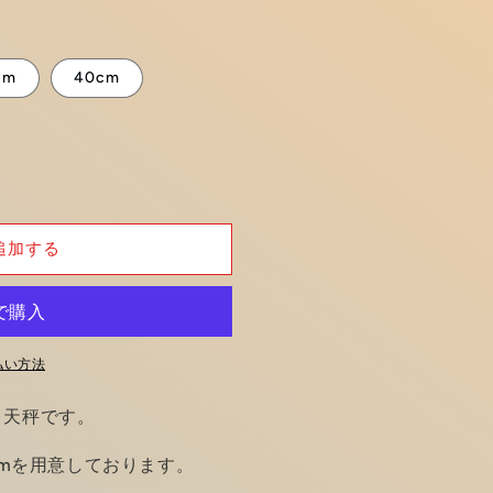
cm
40cm
追加する
払い方法
り天秤です。
40cmを用意しております。