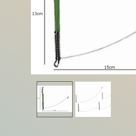
モ
ー
ダ
ル
で
メ
デ
ィ
ア
(1)
を
開