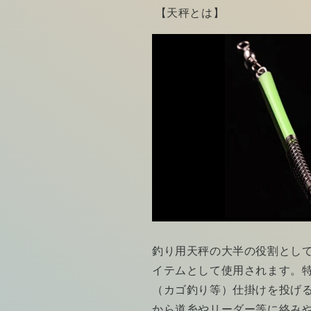
【天秤とは】
釣り用天秤の大半の役割とし
イテムとして使用されます。
（カゴ釣り等）仕掛けを投げ
から道糸やリーダー等に絡み