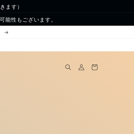
除きます）
る可能性もございます。
！
ロ
カ
グ
ー
イ
ト
ン