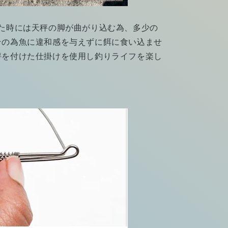
した時には天秤の脚が曲がり込む為、多少の
その為魚に違和感を与えずに餌に食い込ませ
秤を付けた仕掛けを使用し釣りライフを楽し