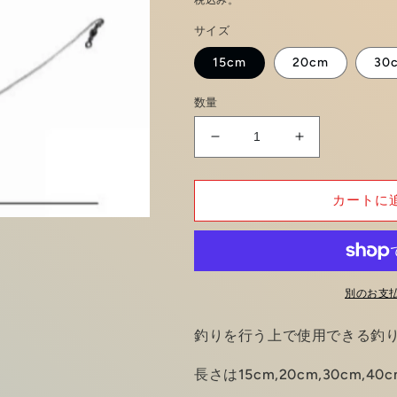
価
サイズ
格
15cm
20cm
30
数量
天
天
秤
秤
の
の
カートに
数
数
量
量
を
を
減
増
ら
や
別のお支
す
す
釣りを行う上で使用できる釣
長さは15cm,20cm,30cm,