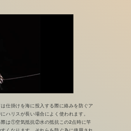
ては仕掛けを海に投入する際に絡みを防ぐア
特にハリスが長い場合によく使われます。
る際は①空気抵抗②水の抵抗この2点時に竿
やすくなります。それらを防ぐ為に使用され