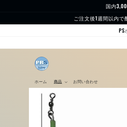
コンテ
国内3,
ンツに
進む
ご注文後1週間以内で
P
ホーム
商品
お問い合わせ
商品情
報にス
キップ