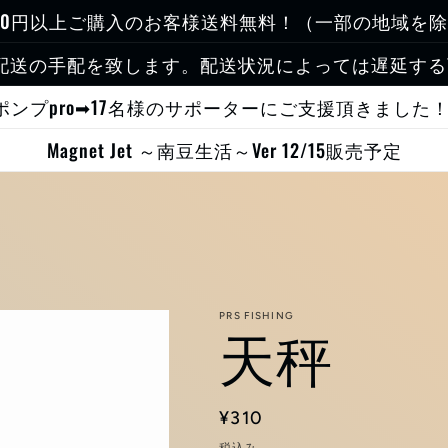
000円以上ご購入のお客様送料無料！（一部の地域を
配送の手配を致します。配送状況によっては遅延す
Sポンプpro➡17名様のサポーターにご支援頂きました
Magnet Jet ～南豆生活～Ver 12/15販売予定
PRS FISHING
天秤
通
¥310
常
税込み。