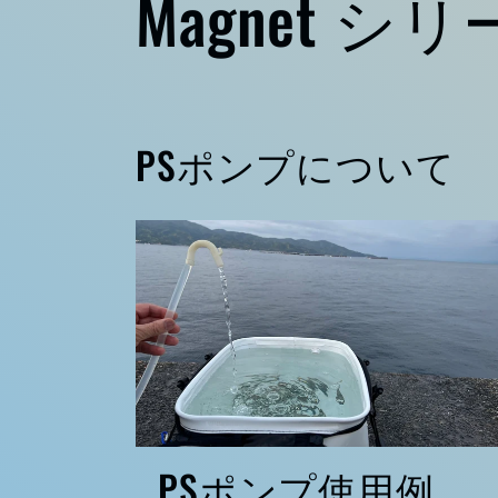
コ
Magnet シ
レ
ク
PSポンプについて
シ
ョ
ン
:
PSポンプ使用例