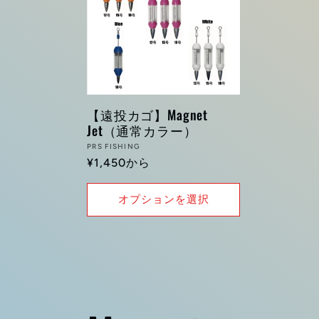
【遠投カゴ】Magnet
Jet（通常カラー）
販
PRS FISHING
通
¥1,450から
売
常
元:
価
オプションを選択
格