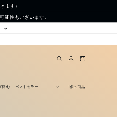
除きます）
る可能性もございます。
！
ロ
カ
グ
ー
イ
ト
ン
び替え:
1個の商品